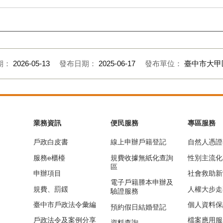
期：
2026-05-13
發布日期：
2025-06-17
發布單位：
臺中市大甲
業務資訊
便民服務
專區服務
戶政白皮書
線上申辦戶籍登記
自然人憑證
服務e櫃檯
規費收據無紙化查詢
性別主流化
區
申辦項目
社會救助新
電子戶籍謄本申辦及
規費、罰鍰
人權大步走
驗證服務
臺中市戶政法令彙編
個人資料保
預約假日結婚登記
戶政法令及案例分享
檔案應用服
資料查詢