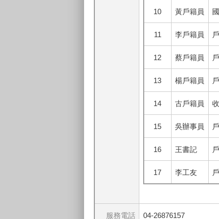
10
黃戶籍員
國
11
李戶籍員
12
蔡戶籍員
13
楊戶籍員
14
古戶籍員
收
15
吳辦事員
戶
16
王書記
戶
17
李工友
服務電話
04-26876157