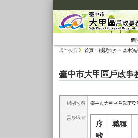
:::
機
:::
現在位置
首頁
>
機關簡介
>
基本資
臺中市大甲區戶政事
機關名稱
臺中市大甲區戶政事務
業務職掌
序
職稱
號