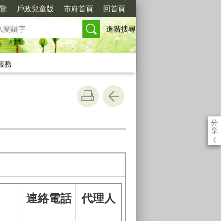
覽
戶政兒童版
市府首頁
回首頁
進階搜尋
服務
分
享
《
連絡電話
代理人