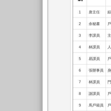
1
唐主任
綜
2
余秘書
戶
3
李課員
主
4
林課員
人
5
易課員
戶
6
張辦事員
身
7
林課員
門
8
謝課員
9
馬戶籍員
戶