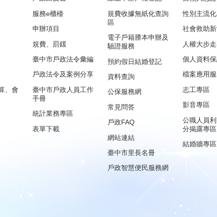
服務e櫃檯
規費收據無紙化查詢
性別主流化
區
申辦項目
社會救助新
電子戶籍謄本申辦及
規費、罰鍰
人權大步走
驗證服務
臺中市戶政法令彙編
個人資料保
預約假日結婚登記
戶政法令及案例分享
檔案應用服
資料查詢
算、會
臺中市戶政人員工作
志工專區
公保服務網
手冊
影音專區
常見問答
統計業務專區
公職人員利
戶政FAQ
表單下載
分揭露專區
網站連結
結婚牆專區
臺中市里長名冊
戶政智慧便民服務網