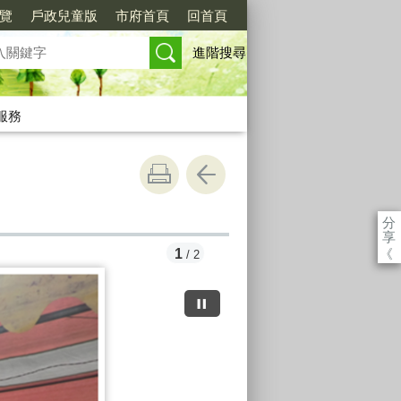
覽
戶政兒童版
市府首頁
回首頁
進階搜尋
服務
分
享
《
1
/ 2