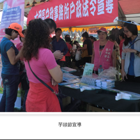
芋頭節宣導